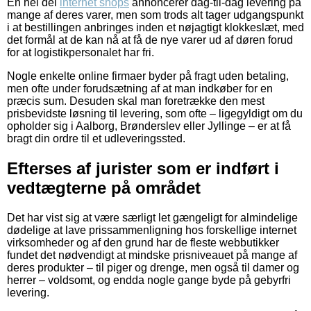
En hel del
internet shops
annoncerer dag-til-dag levering på
mange af deres varer, men som trods alt tager udgangspunkt
i at bestillingen anbringes inden et nøjagtigt klokkeslæt, med
det formål at de kan nå at få de nye varer ud af døren forud
for at logistikpersonalet har fri.
Nogle enkelte online firmaer byder på fragt uden betaling,
men ofte under forudsætning af at man indkøber for en
præcis sum. Desuden skal man foretrække den mest
prisbevidste løsning til levering, som ofte – ligegyldigt om du
opholder sig i Aalborg, Brønderslev eller Jyllinge – er at få
bragt din ordre til et udleveringssted.
Efterses af jurister som er indført i
vedtægterne på området
Det har vist sig at være særligt let gængeligt for almindelige
dødelige at lave prissammenligning hos forskellige internet
virksomheder og af den grund har de fleste webbutikker
fundet det nødvendigt at mindske prisniveauet på mange af
deres produkter – til piger og drenge, men også til damer og
herrer – voldsomt, og endda nogle gange byde på gebyrfri
levering.