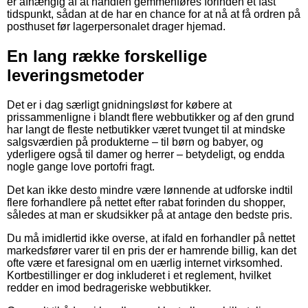
er afhængig af at handlen gemmenføres forinden et fast
tidspunkt, sådan at de har en chance for at nå at få ordren på
posthuset før lagerpersonalet drager hjemad.
En lang række forskellige
leveringsmetoder
Det er i dag særligt gnidningsløst for købere at
prissammenligne i blandt flere webbutikker og af den grund
har langt de fleste netbutikker været tvunget til at mindske
salgsværdien på produkterne – til børn og babyer, og
yderligere også til damer og herrer – betydeligt, og endda
nogle gange love portofri fragt.
Det kan ikke desto mindre være lønnende at udforske indtil
flere forhandlere på nettet efter rabat forinden du shopper,
således at man er skudsikker på at antage den bedste pris.
Du må imidlertid ikke overse, at ifald en forhandler på nettet
markedsfører varer til en pris der er hamrende billig, kan det
ofte være et faresignal om en uærlig internet virksomhed.
Kortbestillinger er dog inkluderet i et reglement, hvilket
redder en imod bedrageriske webbutikker.