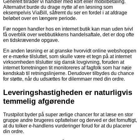
Generelt tilråder vi handler med kort eller mobilbetaling.
Alternativt burde du drage nytte af en løsning som
eksempelvis ViaBill, såfremt du ser en fordel i at afdrage
beløbet over en længere periode.
Før nogen handler hos en internet butik kan man uden tvivl
få overblik over webbutikkens handelsaftale, det er dog ofte
en tidskrævende opgave.
En anden løsning er at granske hvorvidt online webshoppen
er e-mærke tilsluttet, som skulle være et tegn på at internet
virksomheden tilslutter sig dansk lovgivning, foruden at
internet forretningen tit monitoreres af fagfolk som har nøje
kendskab til retningslinjerne. Derudover tilbydes du chance
for støtte, når du udsættes for dilemmaer med din ordre.
Leveringshastigheden er naturligvis
temmelig afgørende
Trustpilot byder på super ærlige chancer for at læse en stor
gruppe andre brugeres opfattelser og derved er det fornuftigt,
at du tolker e-handlens vurderinger forud for at du placerer
din ordre.