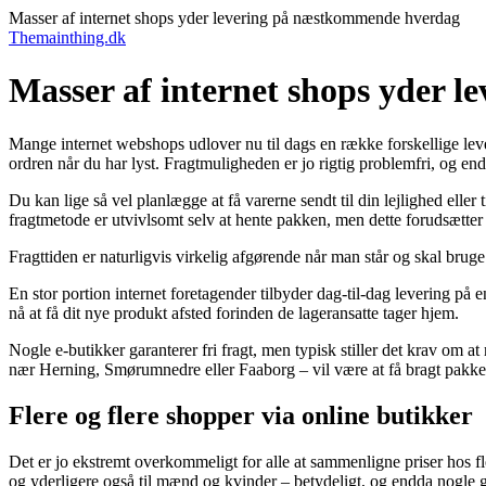
Masser af internet shops yder levering på næstkommende hverdag
Themainthing.dk
Masser af internet shops yder 
Mange internet webshops udlover nu til dags en række forskellige lever
ordren når du har lyst. Fragtmuligheden er jo rigtig problemfri, og endd
Du kan lige så vel planlægge at få varerne sendt til din lejlighed elle
fragtmetode er utvivlsomt selv at hente pakken, men dette forudsætter
Fragttiden er naturligvis virkelig afgørende når man står og skal bruge 
En stor portion internet foretagender tilbyder dag-til-dag levering på 
nå at få dit nye produkt afsted forinden de lageransatte tager hjem.
Nogle e-butikker garanterer fri fragt, men typisk stiller det krav o
nær Herning, Smørumnedre eller Faaborg – vil være at få bragt pakken 
Flere og flere shopper via online butikker
Det er jo ekstremt overkommeligt for alle at sammenligne priser hos fle
og yderligere også til mænd og kvinder – betydeligt, og endda nogle 