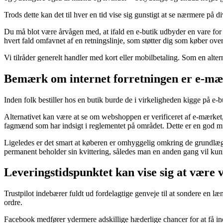
Trods dette kan det til hver en tid vise sig gunstigt at se nærmere på di
Du må blot være årvågen med, at ifald en e-butik udbyder en vare for en
hvert fald omfavnet af en retningslinje, som støtter dig som køber ove
Vi tilråder generelt handler med kort eller mobilbetaling. Som en alte
Bemærk om internet forretningen er e-mærk
Inden folk bestiller hos en butik burde de i virkeligheden kigge på e-
Alternativet kan være at se om webshoppen er verificeret af e-mærket, 
fagmænd som har indsigt i reglementet på området. Dette er en god mul
Ligeledes er det smart at køberen er omhyggelig omkring de grundlæggen
permanent beholder sin kvittering, således man en anden gang vil kun
Leveringstidspunktet kan vise sig at være v
Trustpilot indebærer fuldt ud fordelagtige genveje til at sondere en l
ordre.
Facebook medfører ydermere adskillige hæderlige chancer for at få in