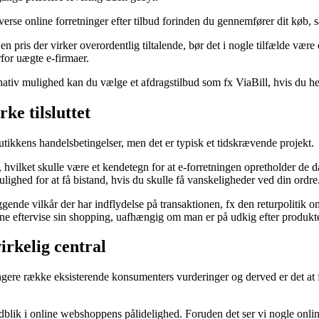
verse online forretninger efter tilbud forinden du gennemfører dit køb, så
 pris der virker overordentlig tiltalende, bør det i nogle tilfælde være 
rfor uægte e-firmaer.
rnativ mulighed kan du vælge et afdragstilbud som fx ViaBill, hvis du he
e tilsluttet
butikkens handelsbetingelser, men det er typisk et tidskrævende projekt.
hvilket skulle være et kendetegn for at e-forretningen opretholder de da
ighed for at få bistand, hvis du skulle få vanskeligheder ved din ordre
de vilkår der har indflydelse på transaktionen, fx den returpolitik onl
ne eftervise sin shopping, uafhængig om man er på udkig efter produkter
irkelig central
ængere række eksisterende konsumenters vurderinger og derved er det at fo
dblik i online webshoppens pålidelighed. Foruden det ser vi nogle onli