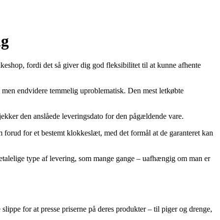
ag
hop, fordi det så giver dig god fleksibilitet til at kunne afhente
rere, men endvidere temmelig uproblematisk. Den mest letkøbte
vi tjekker den anslåede leveringsdato for den pågældende vare.
em forud for et bestemt klokkeslæt, med det formål at de garanteret kan
 betalelige type af levering, som mange gange – uafhængig om man er
slippe for at presse priserne på deres produkter – til piger og drenge,