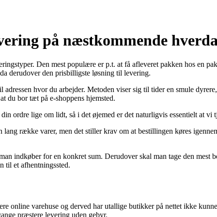
levering på næstkommende hverd
ingstyper. Den mest populære er p.t. at få afleveret pakken hos en pakkes
a derudover den prisbilligste løsning til levering.
r til adressen hvor du arbejder. Metoden viser sig til tider en smule dy
 at du bor tæt på e-shoppens hjemsted.
din ordre lige om lidt, så i det øjemed er det naturligvis essentielt at 
en lang række varer, men det stiller krav om at bestillingen køres igenn
m at man indkøber for en konkret sum. Derudover skal man tage den mest
til et afhentningssted.
re online varehuse og derved har utallige butikker på nettet ikke kunne 
gange præstere levering uden gebyr.