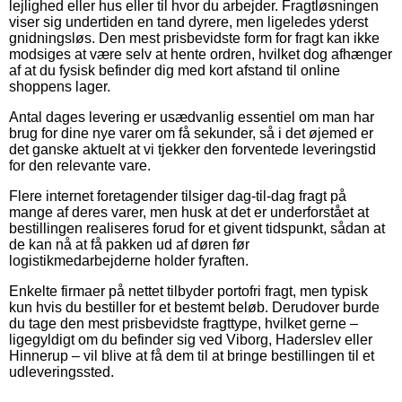
lejlighed eller hus eller til hvor du arbejder. Fragtløsningen
viser sig undertiden en tand dyrere, men ligeledes yderst
gnidningsløs. Den mest prisbevidste form for fragt kan ikke
modsiges at være selv at hente ordren, hvilket dog afhænger
af at du fysisk befinder dig med kort afstand til online
shoppens lager.
Antal dages levering er usædvanlig essentiel om man har
brug for dine nye varer om få sekunder, så i det øjemed er
det ganske aktuelt at vi tjekker den forventede leveringstid
for den relevante vare.
Flere internet foretagender tilsiger dag-til-dag fragt på
mange af deres varer, men husk at det er underforstået at
bestillingen realiseres forud for et givent tidspunkt, sådan at
de kan nå at få pakken ud af døren før
logistikmedarbejderne holder fyraften.
Enkelte firmaer på nettet tilbyder portofri fragt, men typisk
kun hvis du bestiller for et bestemt beløb. Derudover burde
du tage den mest prisbevidste fragttype, hvilket gerne –
ligegyldigt om du befinder sig ved Viborg, Haderslev eller
Hinnerup – vil blive at få dem til at bringe bestillingen til et
udleveringssted.