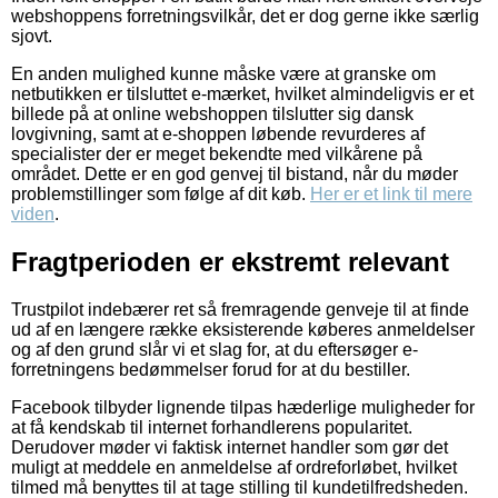
webshoppens forretningsvilkår, det er dog gerne ikke særlig
sjovt.
En anden mulighed kunne måske være at granske om
netbutikken er tilsluttet e-mærket, hvilket almindeligvis er et
billede på at online webshoppen tilslutter sig dansk
lovgivning, samt at e-shoppen løbende revurderes af
specialister der er meget bekendte med vilkårene på
området. Dette er en god genvej til bistand, når du møder
problemstillinger som følge af dit køb.
Her er et link til mere
viden
.
Fragtperioden er ekstremt relevant
Trustpilot indebærer ret så fremragende genveje til at finde
ud af en længere række eksisterende køberes anmeldelser
og af den grund slår vi et slag for, at du eftersøger e-
forretningens bedømmelser forud for at du bestiller.
Facebook tilbyder lignende tilpas hæderlige muligheder for
at få kendskab til internet forhandlerens popularitet.
Derudover møder vi faktisk internet handler som gør det
muligt at meddele en anmeldelse af ordreforløbet, hvilket
tilmed må benyttes til at tage stilling til kundetilfredsheden.