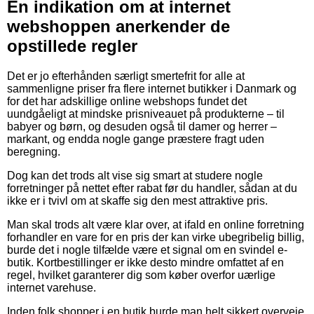
En indikation om at internet
webshoppen anerkender de
opstillede regler
Det er jo efterhånden særligt smertefrit for alle at
sammenligne priser fra flere internet butikker i Danmark og
for det har adskillige online webshops fundet det
uundgåeligt at mindske prisniveauet på produkterne – til
babyer og børn, og desuden også til damer og herrer –
markant, og endda nogle gange præstere fragt uden
beregning.
Dog kan det trods alt vise sig smart at studere nogle
forretninger på nettet efter rabat før du handler, sådan at du
ikke er i tvivl om at skaffe sig den mest attraktive pris.
Man skal trods alt være klar over, at ifald en online forretning
forhandler en vare for en pris der kan virke ubegribelig billig,
burde det i nogle tilfælde være et signal om en svindel e-
butik. Kortbestillinger er ikke desto mindre omfattet af en
regel, hvilket garanterer dig som køber overfor uærlige
internet varehuse.
Inden folk shopper i en butik burde man helt sikkert overveje