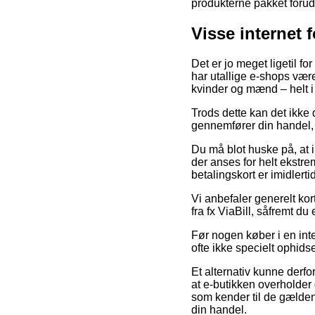
produkterne pakket forud f
Visse internet 
Det er jo meget ligetil f
har utallige e-shops været
kvinder og mænd – helt i
Trods dette kan det ikke d
gennemfører din handel, så
Du må blot huske på, at i
der anses for helt ekstr
betalingskort er imidlert
Vi anbefaler generelt ko
fra fx ViaBill, såfremt d
Før nogen køber i en int
ofte ikke specielt ophids
Et alternativ kunne derf
at e-butikken overholder 
som kender til de gældend
din handel.