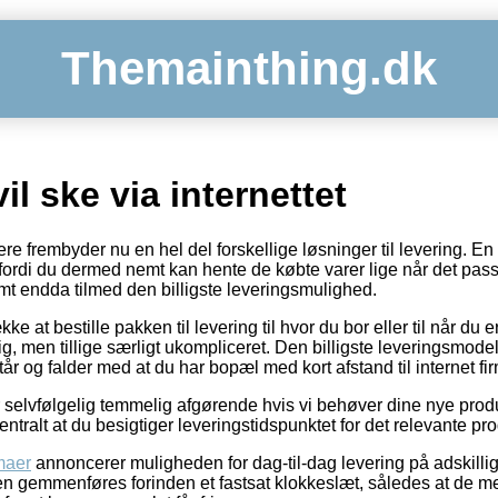
Themainthing.dk
il ske via internettet
ere frembyder nu en hel del forskellige løsninger til levering. E
fordi du dermed nemt kan hente de købte varer lige når det pass
amt endda tilmed den billigste leveringsmulighed.
kke at bestille pakken til levering til hvor du bor eller til når du 
ig, men tillige særligt ukompliceret. Den billigste leveringsmodel
år og falder med at du har bopæl med kort afstand til internet f
selvfølgelig temmelig afgørende hvis vi behøver dine nye produkt
entralt at du besigtiger leveringstidspunktet for det relevante pro
rmaer
annoncerer muligheden for dag-til-dag levering på adskillig
n gemmenføres forinden et fastsat klokkeslæt, således at de me