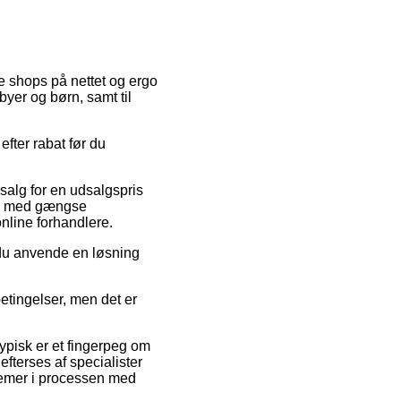
se shops på nettet og ergo
byer og børn, samt til
efter rabat før du
 salg for en udsalgspris
Køb med gængse
online forhandlere.
 du anvende en løsning
etingelser, men det er
ypisk er et fingerpeg om
fterses af specialister
blemer i processen med