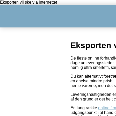
Eksporten vil ske via internettet
Eksporten v
De fleste online forhandl
dage udleveringssteder, 
nemlig ultra smertefri, s
Du kan alternativt foretræ
en anelse mindre prisbill
hente varerne, men det st
Leveringshastigheden er 
af den grund er det helt c
En lang række
online fi
udgangspunkt i at handle