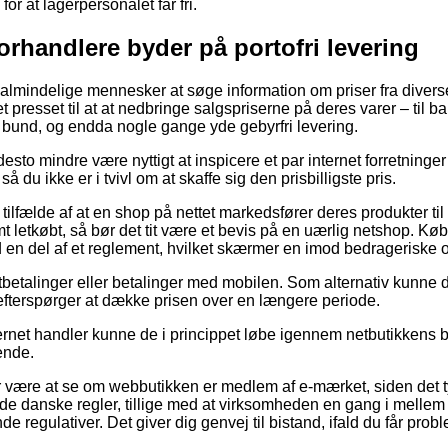
or at lagerpersonalet får fri.
forhandlere byder på portofri levering
or almindelige mennesker at søge information om priser fra diver
 presset til at at nedbringe salgspriserne på deres varer – til ba
 bund, og endda nogle gange yde gebyrfri levering.
esto mindre være nyttigt at inspicere et par internet forretninger 
 du ikke er i tvivl om at skaffe sig den prisbilligste pris.
 tilfælde af at en shop på nettet markedsfører deres produkter til
emt letkøbt, så bør det tit være et bevis på en uærlig netshop. 
id en del af et reglement, hvilket skærmer en imod bedrageriske 
rtbetalinger eller betalinger med mobilen. Som alternativ kunne
u efterspørger at dække prisen over en længere periode.
ernet handler kunne de i princippet løbe igennem netbutikkens b
ende.
or være at se om webbutikken er medlem af e-mærket, siden det t
de danske regler, tillige med at virksomheden en gang i mellem e
e regulativer. Det giver dig genvej til bistand, ifald du får pro